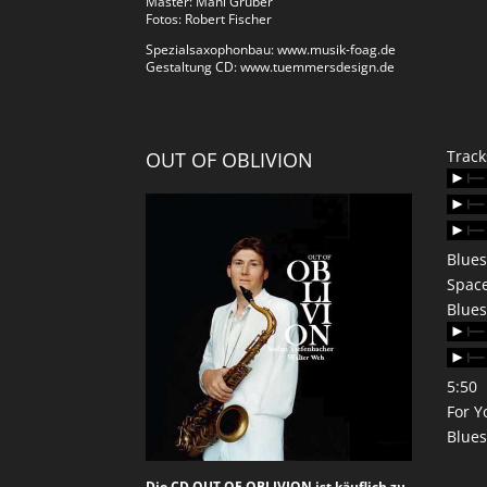
Master: Mani Gruber
Fotos: Robert Fischer
Spezialsaxophonbau:
www.musik-foag.de
Gestaltung CD:
www.tuemmersdesign.de
Trac
OUT OF OBLIVION
Blues
Space
Blues
5:50
For Y
Blues
Die CD OUT OF OBLIVION ist käuflich zu