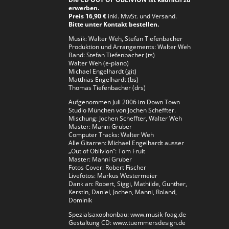
erwerben.
Preis 16,90 €
inkl. MwSt. und Versand.
Bitte unter Kontakt bestellen.
Musik: Walter Weh, Stefan Tiefenbacher
Produktion und Arrangements: Walter Weh
Band: Stefan Tiefenbacher (ts)
Walter Weh (e-piano)
Michael Engelhardt (git)
Matthias Engelhardt (bs)
Thomas Tiefenbacher (drs)
Aufgenommen Juli 2006 im Down Town
Studio München von Jochen Scheffter.
Mischung: Jochen Scheffter, Walter Weh
Master: Manni Gruber
Computer Tracks: Walter Weh
Alle Gitarren: Michael Engelhardt ausser
„Out of Oblivion“: Tom Fruit
Master: Manni Gruber
Fotos Cover: Robert Fischer
Livefotos: Markus Westermeier
Dank an: Robert, Siggi, Mathilde, Gunther,
Kerstin, Daniel, Jochen, Manni, Roland,
Dominik
Spezialsaxophonbau:
www.musik-foag.de
Gestaltung CD:
www.tuemmersdesign.de