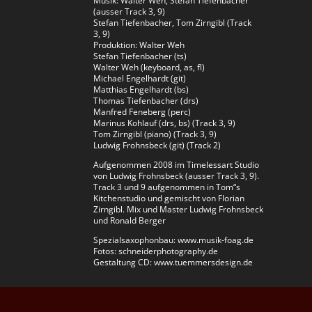
Musik: Walter Weh, Stefan Tiefenbacher
(ausser Track 3, 9)
Stefan Tiefenbacher, Tom Zirngibl (Track
3, 9)
Produktion: Walter Weh
Stefan Tiefenbacher (ts)
Walter Weh (keyboard, as, fl)
Michael Engelhardt (git)
Matthias Engelhardt (bs)
Thomas Tiefenbacher (drs)
Manfred Feneberg (perc)
Marinus Kohlauf (drs, bs) (Track 3, 9)
Tom Zirngibl (piano) (Track 3, 9)
Ludwig Frohnsbeck (git) (Track 2)
Aufgenommen 2008 im Timelessart Studio
von Ludwig Frohnsbeck (ausser Track 3, 9).
Track 3 und 9 aufgenommen in Tom“s
Kitchenstudio und gemischt von Florian
Zirngibl. Mix und Master Ludwig Frohnsbeck
und Ronald Berger
Spezialsaxophonbau: www.musik-foag.de
Fotos: schneiderphotography.de
Gestaltung CD: www.tuemmersdesign.de